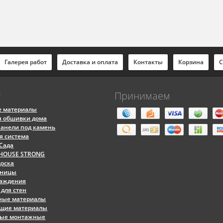
Галерея работ
Доставка и оплата
Контакты
Корзина
С
г
Принимаем
е материалы
я обшивки дома
анели под камень
я система
 Сада
 HOUSE STRONG
доска
тницы
раждения
 для стен
ные материалы
ющие материалы
ные монтажные