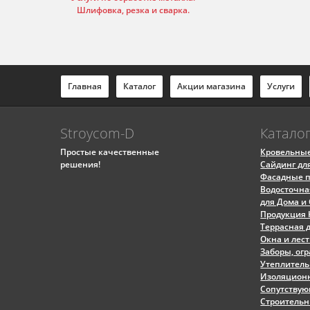
Шлифовка, резка и сварка.
Главная
Каталог
Акции магазина
Услуги
Stroycom-D
Катало
Простые качественные
Кровельны
решения!
Сайдинг дл
Фасадные п
Водосточна
для Дома и
Продукция
Террасная 
Окна и лес
Заборы, ог
Утеплитель
Изоляцион
Сопутству
Строитель