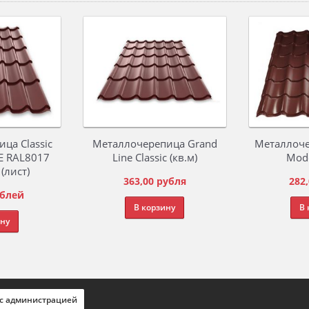
ца Classic
Металлочерепица Grand
Металлоче
Е RAL8017
Line Classic (кв.м)
Mode
(лист)
363,00
рубля
282,
блей
В корзину
В 
ину
 с администрацией