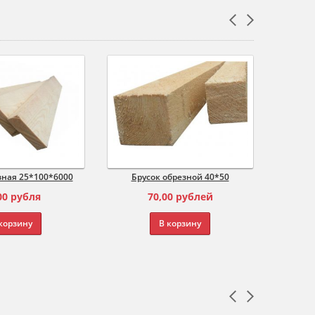
зная 25*100*6000
Брусок обрезной 40*50
Парои
кро
00
рубля
70,00
рублей
1
корзину
В корзину