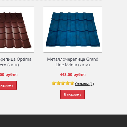
репица Optima
Металлочерепица Grand
Мета
rn (кв.м)
Line Kvinta (кв.м)
L
00
рубля
443,00
рубля
Отзывы (1)
корзину
В корзину