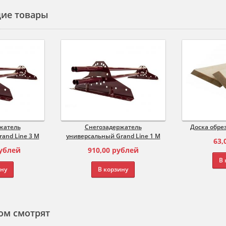
ие товары
жатель
Снегозадержатель
Доска обре
and Line 3 М
универсальный Grand Line 1 М
63,
ублей
910,00
рублей
В 
ину
В корзину
ом смотрят