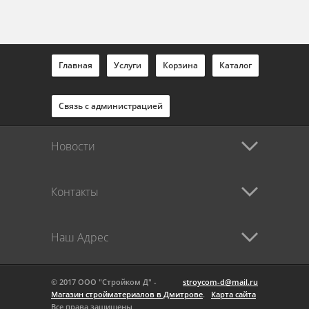
Главная
Услуги
Корзина
Каталог
Связь с администрацией
Новости
Контакты
Наш Адрес
© 2017 ООО "Стройком Д" -
stroycom-d@mail.ru
Магазин стройматериалов в Дмитрове
.
Карта сайта
Все права защищены